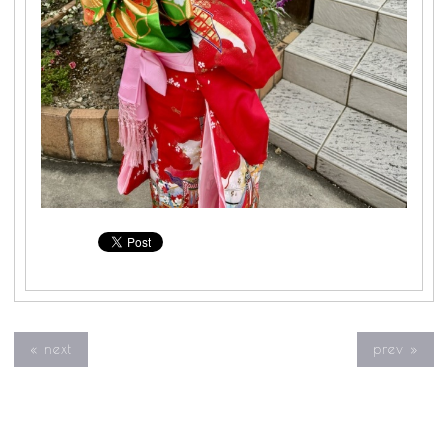
« next
prev »