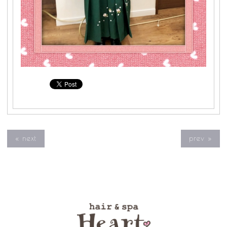
« next
prev »