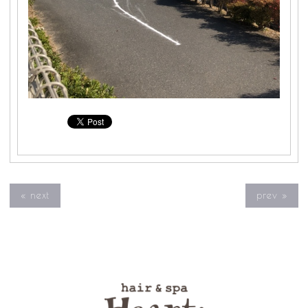
« next
prev »